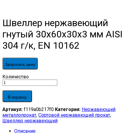
Швеллер нержавеющий
гнутый 30х60х30х3 мм AISI
304 г/к, EN 10162
Запросить цену
Швеллер
Количество
нержавеющий
гнутый
30х60х30х3
В корзину
мм
AISI
Артикул:
f119a0b217f0
Категория:
Нержавеющий
304
металлопрокат
,
Сортовой нержавеющий прокат
,
г/
Швеллер нержавеющий
к,
EN
Описание
10162