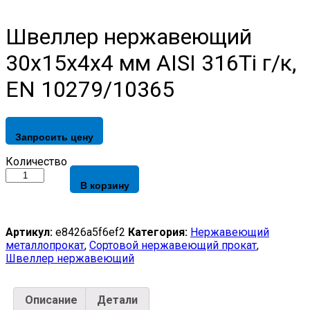
Швеллер нержавеющий
30х15х4х4 мм AISI 316Ti г/к,
EN 10279/10365
Запросить цену
Швеллер
Количество
нержавеющий
В корзину
30х15х4х4
мм
AISI
316Ti
Артикул:
e8426a5f6ef2
Категория:
Нержавеющий
г/
металлопрокат
,
Сортовой нержавеющий прокат
,
к,
Швеллер нержавеющий
EN
10279/10365
quantity
Описание
Детали