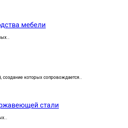
одства мебели
ных…
, создание которых сопровождается…
нержавеющей стали
ых…