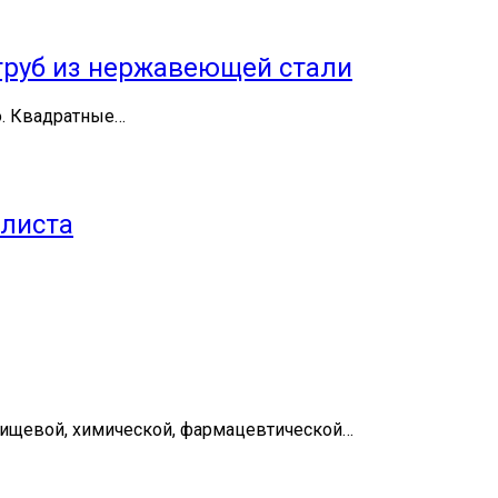
труб из нержавеющей стали
о. Квадратные…
 листа
пищевой, химической, фармацевтической…