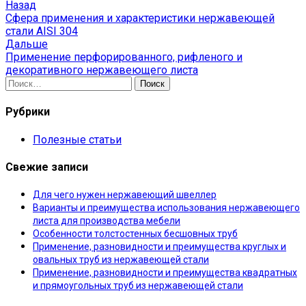
Навигация
Назад
Назад
Сфера применения и характеристики нержавеющей
по
стали AISI 304
записям
Далее
Дальше
Применение перфорированного, рифленого и
декоративного нержавеющего листа
Найти:
Рубрики
Полезные статьи
Свежие записи
Для чего нужен нержавеющий швеллер
Варианты и преимущества использования нержавеющего
листа для производства мебели
Особенности толстостенных бесшовных труб
Применение, разновидности и преимущества круглых и
овальных труб из нержавеющей стали
Применение, разновидности и преимущества квадратных
и прямоугольных труб из нержавеющей стали