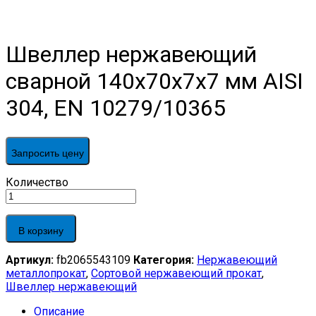
Швеллер нержавеющий
сварной 140х70х7х7 мм AISI
304, EN 10279/10365
Запросить цену
Швеллер
Количество
нержавеющий
сварной
140х70х7х7
В корзину
мм
AISI
Артикул:
fb2065543109
Категория:
Нержавеющий
304,
металлопрокат
,
Сортовой нержавеющий прокат
,
EN
Швеллер нержавеющий
10279/10365
quantity
Описание