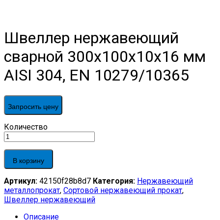
Швеллер нержавеющий
сварной 300х100х10х16 мм
AISI 304, EN 10279/10365
Запросить цену
Швеллер
Количество
нержавеющий
сварной
300х100х10х16
В корзину
мм
AISI
Артикул:
42150f28b8d7
Категория:
Нержавеющий
304,
металлопрокат
,
Сортовой нержавеющий прокат
,
EN
Швеллер нержавеющий
10279/10365
quantity
Описание