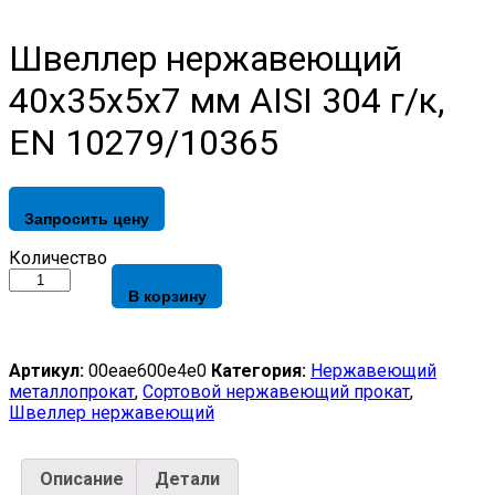
Швеллер нержавеющий
40х35х5х7 мм AISI 304 г/к,
EN 10279/10365
Запросить цену
Швеллер
Количество
нержавеющий
В корзину
40х35х5х7
мм
AISI
304
Артикул:
00eae600e4e0
Категория:
Нержавеющий
г/
металлопрокат
,
Сортовой нержавеющий прокат
,
к,
Швеллер нержавеющий
EN
10279/10365
quantity
Описание
Детали