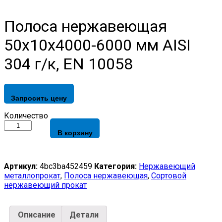
Полоса нержавеющая
50х10х4000-6000 мм AISI
304 г/к, EN 10058
Запросить цену
Полоса
Количество
нержавеющая
В корзину
50х10х4000-
6000
мм
AISI
Артикул:
4bc3ba452459
Категория:
Нержавеющий
304
металлопрокат
,
Полоса нержавеющая
,
Сортовой
г/
нержавеющий прокат
к,
EN
10058
Описание
Детали
quantity