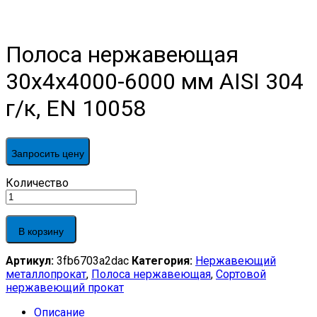
Полоса нержавеющая
30х4х4000-6000 мм AISI 304
г/к, EN 10058
Запросить цену
Полоса
Количество
нержавеющая
30х4х4000-
6000
В корзину
мм
AISI
Артикул:
3fb6703a2dac
Категория:
Нержавеющий
304
металлопрокат
,
Полоса нержавеющая
,
Сортовой
г/
нержавеющий прокат
к,
EN
Описание
10058