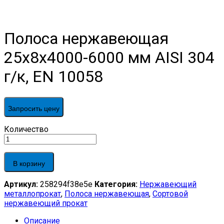
Полоса нержавеющая
25x8x4000-6000 мм AISI 304
г/к, EN 10058
Запросить цену
Полоса
Количество
нержавеющая
25x8x4000-
6000
В корзину
мм
AISI
Артикул:
258294f38e5e
Категория:
Нержавеющий
304
металлопрокат
,
Полоса нержавеющая
,
Сортовой
г/
нержавеющий прокат
к,
EN
Описание
10058