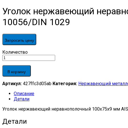
Уголок нержавеющий неравно
10056/DIN 1029
Запросить цену
Уголок
Количество
нержавеющий
неравнополочный
100х75х9
В корзину
мм
AISI
Артикул:
427ffc3d05ab
Категория:
Нержавеющий металл
304
г/
Описание
к,
Детали
матовый,
EN
Уголок нержавеющий неравнополочный 100х75х9 мм AISI 
10056/DIN
1029
Детали
quantity