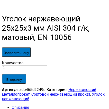
Уголок нержавеющий
25х25х3 мм AISI 304 г/к,
матовый, EN 10056
Запросить цену
Уголок
Количество
нержавеющий
25х25х3
мм
В корзину
AISI
304
Артикул:
aeb465d2249e
Категория:
Нержавеющий
г/
металлопрокат
,
Сортовой нержавеющий прокат
,
Уголок
к,
нержавеющий
матовый,
EN
Описание
10056