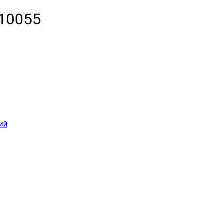
 10055
ий