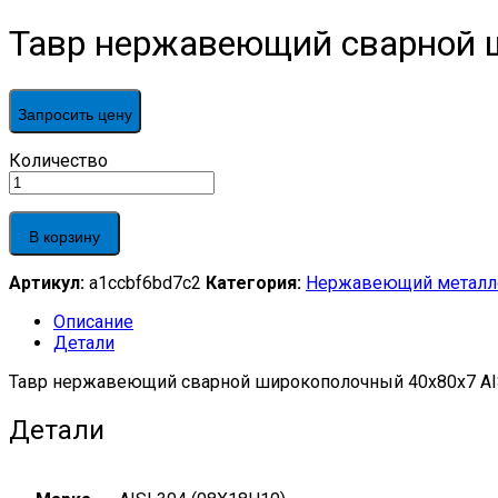
Тавр нержавеющий сварной ш
Запросить цену
Тавр
Количество
нержавеющий
сварной
широкополочный
В корзину
40х80х7
AISI
Артикул:
a1ccbf6bd7c2
Категория:
Нержавеющий металл
304
тип
Описание
ТВ,
Детали
EN
10055
Тавр нержавеющий сварной широкополочный 40х80х7 AISI
quantity
Детали