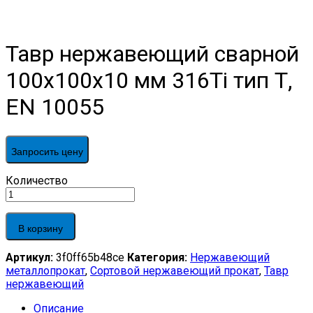
Тавр нержавеющий сварной
100х100х10 мм 316Ti тип Т,
EN 10055
Запросить цену
Тавр
Количество
нержавеющий
сварной
100х100х10
В корзину
мм
316Ti
Артикул:
3f0ff65b48ce
Категория:
Нержавеющий
тип
металлопрокат
,
Сортовой нержавеющий прокат
,
Тавр
Т,
нержавеющий
EN
10055
Описание
quantity