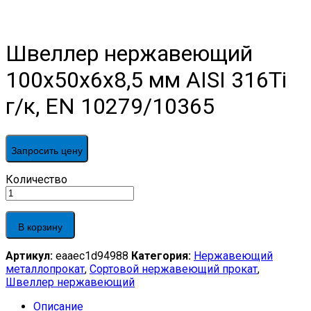
Швеллер нержавеющий
100х50х6х8,5 мм AISI 316Ti
г/к, EN 10279/10365
Запросить цену
Швеллер
Количество
нержавеющий
100х50х6х8,5
мм
В корзину
AISI
316Ti
Артикул:
eaaec1d94988
Категория:
Нержавеющий
г/
металлопрокат
,
Сортовой нержавеющий прокат
,
к,
Швеллер нержавеющий
EN
10279/10365
Описание
quantity