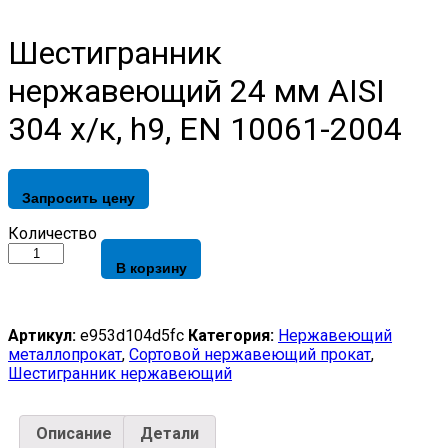
Шестигранник
нержавеющий 24 мм AISI
304 х/к, h9, EN 10061-2004
Запросить цену
Шестигранник
Количество
нержавеющий
В корзину
24
мм
AISI
304
Артикул:
e953d104d5fc
Категория:
Нержавеющий
х/
металлопрокат
,
Сортовой нержавеющий прокат
,
к,
Шестигранник нержавеющий
h9,
EN
10061-
Описание
Детали
2004