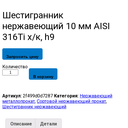
Шестигранник
нержавеющий 10 мм AISI
316Ti х/к, h9
Запросить цену
Шестигранник
Количество
нержавеющий
В корзину
10
мм
AISI
316Ti
Артикул:
2f499d0d7287
Категория:
Нержавеющий
х/
металлопрокат
,
Сортовой нержавеющий прокат
,
к,
Шестигранник нержавеющий
h9
quantity
Описание
Детали