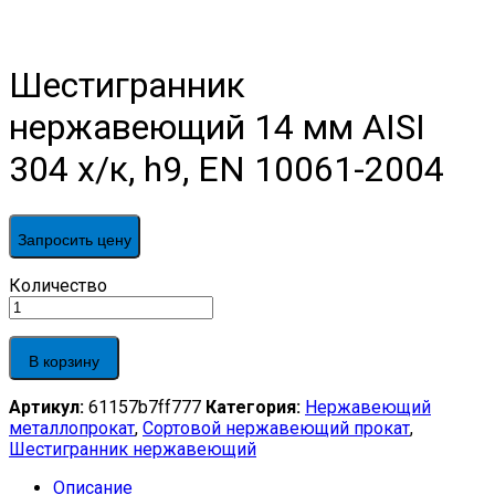
Шестигранник
нержавеющий 14 мм AISI
304 х/к, h9, EN 10061-2004
Запросить цену
Шестигранник
Количество
нержавеющий
14
мм
В корзину
AISI
304
Артикул:
61157b7ff777
Категория:
Нержавеющий
х/
металлопрокат
,
Сортовой нержавеющий прокат
,
к,
Шестигранник нержавеющий
h9,
EN
Описание
10061-