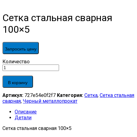
Сетка стальная сварная
100×5
Запросить цену
Сетка
Количество
стальная
сварная
100x5
В корзину
quantity
Артикул:
727e54e0f2f7
Категория:
Сетка
,
Сетка стальная
сварная
,
Черный металлопрокат
Описание
Детали
Сетка стальная сварная 100×5