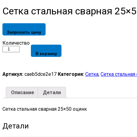
Сетка стальная сварная 25×5
Запросить цену
Сетка
Количество
стальная
В корзину
сварная
25x50
оцинк
quantity
Артикул:
caeb5dce2e17
Категория:
Сетка
,
Сетка стальная
Описание
Детали
Сетка стальная сварная 25×50 оцинк
Детали