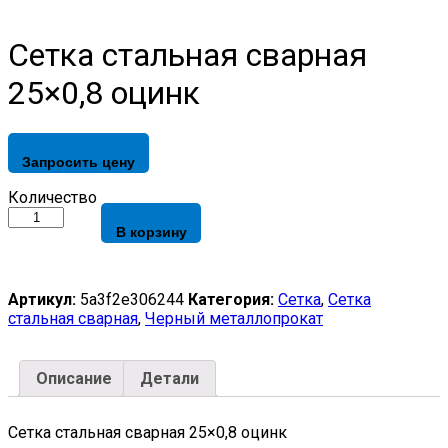
Сетка стальная сварная
25×0,8 оцинк
Запросить цену
Сетка
Количество
стальная
В корзину
сварная
25x0,8
оцинк
quantity
Артикул:
5a3f2e306244
Категория:
Сетка
,
Сетка
стальная сварная
,
Черный металлопрокат
Описание
Детали
Сетка стальная сварная 25×0,8 оцинк