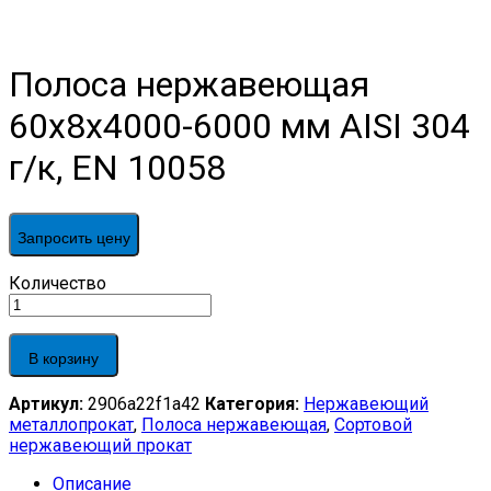
Полоса нержавеющая
60х8х4000-6000 мм AISI 304
г/к, EN 10058
Запросить цену
Полоса
Количество
нержавеющая
60х8х4000-
6000
В корзину
мм
AISI
Артикул:
2906a22f1a42
Категория:
Нержавеющий
304
металлопрокат
,
Полоса нержавеющая
,
Сортовой
г/
нержавеющий прокат
к,
EN
Описание
10058