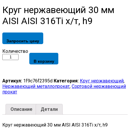
Круг нержавеющий 30 мм
AISI AISI 316Ti х/т, h9
Запросить цену
Круг
Количество
нержавеющий
В корзину
30
мм
AISI
AISI
Артикул:
1f9c76f2395d
Категория:
Круг нержавеющий
,
316Ti
Нержавеющий металлопрокат
,
Сортовой нержавеющий
х/
прокат
т,
h9
quantity
Описание
Детали
Круг нержавеющий 30 мм AISI AISI 316Ti х/т, h9