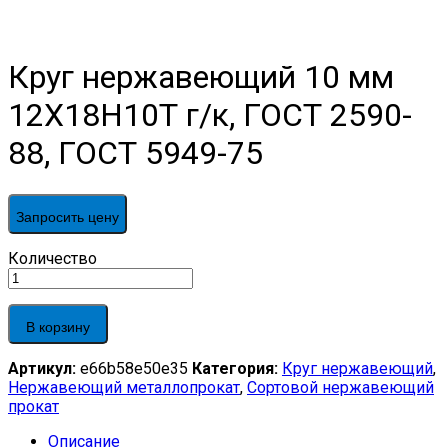
Круг нержавеющий 10 мм
12Х18Н10Т г/к, ГОСТ 2590-
88, ГОСТ 5949-75
Запросить цену
Круг
Количество
нержавеющий
10
мм
В корзину
12Х18Н10Т
г/
Артикул:
e66b58e50e35
Категория:
Круг нержавеющий
,
к,
Нержавеющий металлопрокат
,
Сортовой нержавеющий
ГОСТ
прокат
2590-
88,
Описание
ГОСТ