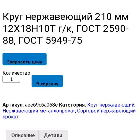
Круг нержавеющий 210 мм
12Х18Н10Т г/к, ГОСТ 2590-
88, ГОСТ 5949-75
Запросить цену
Круг
Количество
нержавеющий
В корзину
210
мм
12Х18Н10Т
г/
Артикул:
aee69c6a068e
Категория:
Круг нержавеющий
,
к,
Нержавеющий металлопрокат
,
Сортовой нержавеющий
ГОСТ
прокат
2590-
88,
ГОСТ
Описание
Детали
5949-