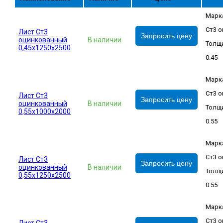
Марк
Ст3 о
Лист Ст3
Запросить цену
оцинкованный
В наличии
Толщи
0,45х1250х2500
0.45
Марк
Ст3 о
Лист Ст3
Запросить цену
оцинкованный
В наличии
Толщи
0,55х1000х2000
0.55
Марк
Ст3 о
Лист Ст3
Запросить цену
оцинкованный
В наличии
Толщи
0,55х1250х2500
0.55
Марк
Ст3 о