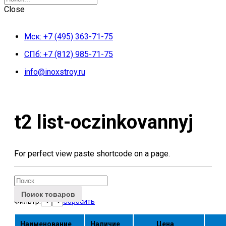
Close
Мск: +7 (495) 363-71-75
СПб: +7 (812) 985-71-75
info@inoxstroy.ru
Skip
to
content
t2 list-oczinkovannyj
For perfect view paste shortcode on a page.
Поиск товаров
Фильтр:
Сбросить
Наименование
Наличие
Цена