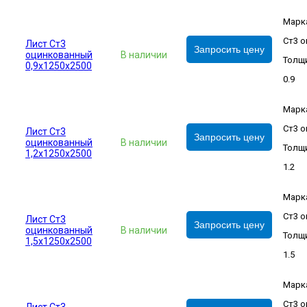
Марк
Ст3 о
Лист Ст3
Запросить цену
оцинкованный
В наличии
Толщи
0,9х1250х2500
0.9
Марк
Ст3 о
Лист Ст3
Запросить цену
оцинкованный
В наличии
Толщи
1,2х1250х2500
1.2
Марк
Ст3 о
Лист Ст3
Запросить цену
оцинкованный
В наличии
Толщи
1,5х1250х2500
1.5
Марк
Ст3 о