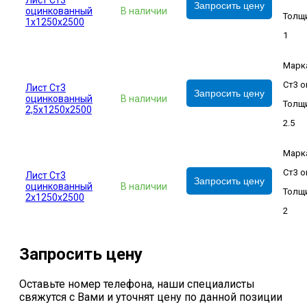
Лист Ст3
Запросить цену
оцинкованный
В наличии
Толщи
1х1250х2500
1
Марк
Ст3 о
Лист Ст3
Запросить цену
оцинкованный
В наличии
Толщи
2,5х1250х2500
2.5
Марк
Ст3 о
Лист Ст3
Запросить цену
оцинкованный
В наличии
Толщи
2х1250х2500
2
Запросить цену
Оставьте номер телефона, наши специалисты
свяжутся с Вами и уточнят цену по данной позиции