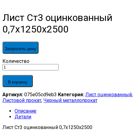
Лист Ст3 оцинкованный
0,7х1250х2500
Запросить цену
Лист
Количество
Ст3
оцинкованный
0,7х1250х2500
В корзину
quantity
Артикул:
075e05cd9eb3
Категория:
Лист оцинкованный
,
Листовой прокат
,
Черный металлопрокат
Описание
Детали
Лист Ст3 оцинкованный 0,7х1250х2500