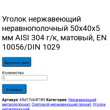
Уголок нержавеющий
неравнополочный 50х40х5
мм AISI 304 г/к, матовый, EN
10056/DIN 1029
Запросить цену
Уголок
Количество
нержавеющий
неравнополочный
50х40х5
В корзину
мм
AISI
Артикул:
69d17c64f185
Категория:
Нержавеющий
304
металлопрокат
,
Сортовой нержавеющий прокат
,
Уголок
г/
нержавеющий
к,