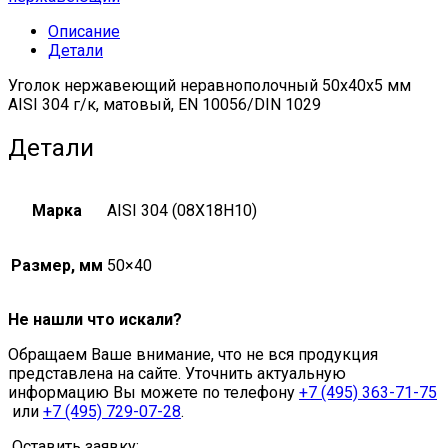
матовый,
Описание
EN
Детали
10056/DIN
1029
Уголок нержавеющий неравнополочный 50х40х5 мм
quantity
AISI 304 г/к, матовый, EN 10056/DIN 1029
Детали
Марка
AISI 304 (08Х18Н10)
Размер, мм
50×40
Не нашли что искали?
Обращаем Ваше внимание, что не вся продукция
представлена на сайте. Уточнить актуальную
информацию Вы можете по телефону
+7 (495) 363-71-75
или
+7 (495) 729-07-28
.
Оставить заявку: