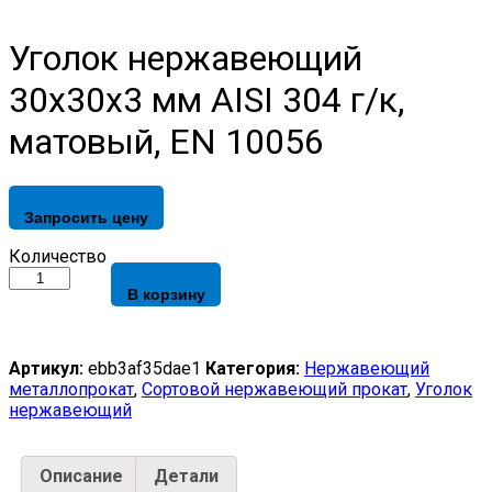
Уголок нержавеющий
30х30х3 мм AISI 304 г/к,
матовый, EN 10056
Запросить цену
Уголок
Количество
нержавеющий
В корзину
30х30х3
мм
AISI
304
Артикул:
ebb3af35dae1
Категория:
Нержавеющий
г/
металлопрокат
,
Сортовой нержавеющий прокат
,
Уголок
к,
нержавеющий
матовый,
EN
10056
Описание
Детали
quantity