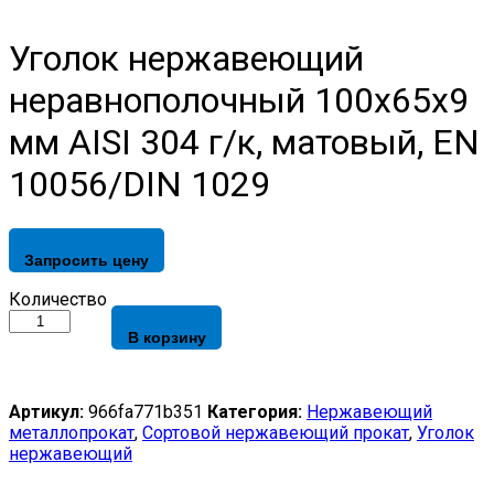
Уголок нержавеющий
неравнополочный 100х65х9
мм AISI 304 г/к, матовый, EN
10056/DIN 1029
Запросить цену
Уголок
Количество
нержавеющий
В корзину
неравнополочный
100х65х9
мм
AISI
Артикул:
966fa771b351
Категория:
Нержавеющий
304
металлопрокат
,
Сортовой нержавеющий прокат
,
Уголок
г/
нержавеющий
к,
матовый,