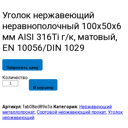
Уголок нержавеющий
неравнополочный 100х50х6
мм AISI 316Ti г/к, матовый,
EN 10056/DIN 1029
Запросить цену
Уголок
Количество
нержавеющий
В корзину
неравнополочный
100х50х6
мм
AISI
Артикул:
fab08ed89e3a
Категория:
Нержавеющий
316Ti
металлопрокат
,
Сортовой нержавеющий прокат
,
Уголок
г/
нержавеющий
к,
матовый,