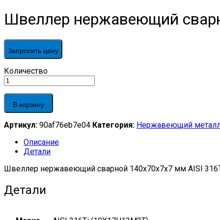
Швеллер нержавеющий сварно
Запросить цену
Швеллер
Количество
нержавеющий
сварной
140х70х7х7
В корзину
мм
AISI
Артикул:
90af76eb7e04
Категория:
Нержавеющий металл
316T,
EN
Описание
10279/10365
Детали
quantity
Швеллер нержавеющий сварной 140х70х7х7 мм AISI 316T
Детали