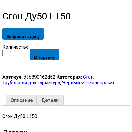
Сгон Ду50 L150
Запросить цену
Сгон
Количество
Ду50
В корзину
L150
quantity
Артикул:
d3b890162d52
Категория:
Сгон
,
Трубопроводная арматура
,
Черный металлопрокат
Описание
Детали
Сгон Ду50 L150