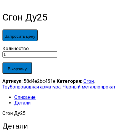
Сгон Ду25
Запросить цену
Сгон
Количество
Ду25
quantity
В корзину
Артикул:
58d4e2bc451e
Категория:
Сгон
,
Трубопроводная арматура
,
Черный металлопрокат
Описание
Детали
Сгон Ду25
Детали