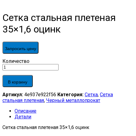
Сетка стальная плетеная
35×1,6 оцинк
Запросить цену
Сетка
Количество
стальная
плетеная
35x1,6
В корзину
оцинк
quantity
Артикул:
4e937e922f56
Категория:
Сетка
,
Сетка
стальная плетеная
,
Черный металлопрокат
Описание
Детали
Сетка стальная плетеная 35×1,6 оцинк