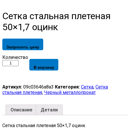
Сетка стальная плетеная
50×1,7 оцинк
Запросить цену
Сетка
Количество
стальная
В корзину
плетеная
50x1,7
оцинк
quantity
Артикул:
09c03646a8a3
Категория:
Сетка
,
Сетка
стальная плетеная
,
Черный металлопрокат
Описание
Детали
Сетка стальная плетеная 50×1,7 оцинк