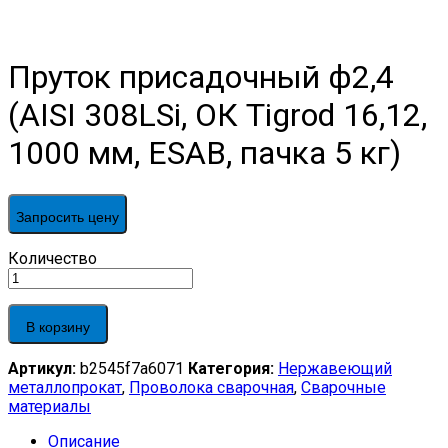
Пруток присадочный ф2,4
(AISI 308LSi, ОК Tigrod 16,12,
1000 мм, ESAB, пачка 5 кг)
Запросить цену
Пруток
Количество
присадочный
ф2,4
(AISI
В корзину
308LSi,
ОК
Артикул:
b2545f7a6071
Категория:
Нержавеющий
Tigrod
металлопрокат
,
Проволока сварочная
,
Сварочные
16,12,
материалы
1000
мм,
Описание
ESAB,