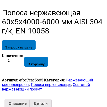
Полоса нержавеющая
60х5х4000-6000 мм AISI 304
г/к, EN 10058
Запросить цену
Полоса
Количество
нержавеющая
В корзину
60х5х4000-
6000
мм
AISI
Артикул:
efbc7cac5bd5
Категория:
Нержавеющий
304
металлопрокат
,
Полоса нержавеющая
,
Сортовой
г/
нержавеющий прокат
к,
EN
10058
Описание
Детали
quantity