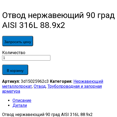
Отвод нержавеющий 90 град
AISI 316L 88.9х2
Запросить цену
Отвод
Количество
нержавеющий
90
град
В корзину
AISI
316L
Артикул:
3d15025962c3
Категория:
Нержавеющий
88.9х2
металлопрокат
,
Отвод
,
Трубопроводная и запорная
quantity
арматура
Описание
Детали
Отвод нержавеющий 90 град AISI 316L 88.9х2