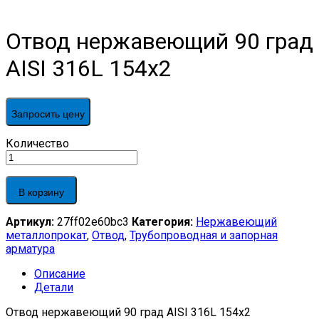
Отвод нержавеющий 90 град
AISI 316L 154х2
Запросить цену
Отвод
Количество
нержавеющий
90
град
В корзину
AISI
316L
Артикул:
27ff02e60bc3
Категория:
Нержавеющий
154х2
металлопрокат
,
Отвод
,
Трубопроводная и запорная
quantity
арматура
Описание
Детали
Отвод нержавеющий 90 град AISI 316L 154х2