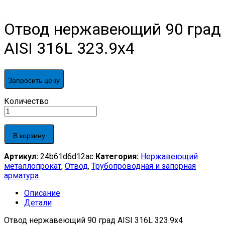
Отвод нержавеющий 90 град
AISI 316L 323.9х4
Запросить цену
Отвод
Количество
нержавеющий
90
град
В корзину
AISI
316L
Артикул:
24b61d6d12ac
Категория:
Нержавеющий
323.9х4
металлопрокат
,
Отвод
,
Трубопроводная и запорная
quantity
арматура
Описание
Детали
Отвод нержавеющий 90 град AISI 316L 323.9х4