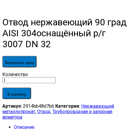
Отвод нержавеющий 90 град
AISI 304оснащённый р/г
3007 DN 32
Запросить цену
Отвод
Количество
нержавеющий
90
град
В корзину
AISI
304оснащённый
Артикул:
2914bb48d7b6
Категория:
Нержавеющий
р/
металлопрокат
,
Отвод
,
Трубопроводная и запорная
г
арматура
3007
DN
Описание
32