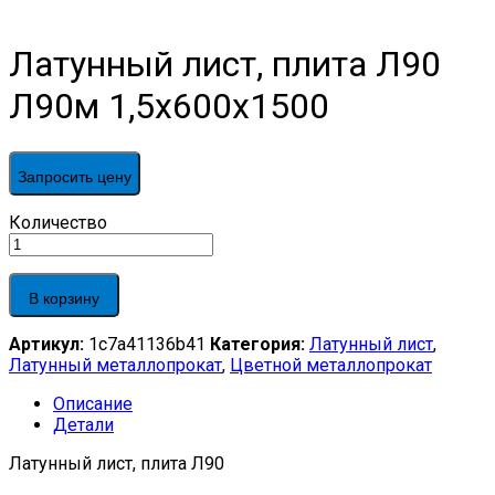
Латунный лист, плита Л90
Л90м 1,5х600х1500
Запросить цену
Латунный
Количество
лист,
плита
Л90
В корзину
Л90м
1,5х600х1500
Артикул:
1c7a41136b41
Категория:
Латунный лист
,
quantity
Латунный металлопрокат
,
Цветной металлопрокат
Описание
Детали
Латунный лист, плита Л90