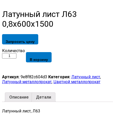
Латунный лист Л63
0,8х600х1500
Запросить цену
Латунный
Количество
лист
В корзину
Л63
0,8х600х1500
quantity
Артикул:
9e8f82c604d3
Категория:
Латунный лист
,
Латунный металлопрокат
,
Цветной металлопрокат
Описание
Детали
Латунный лист, Л63