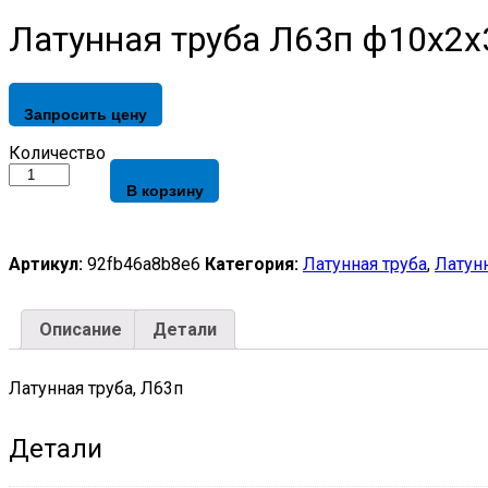
Латунная труба Л63п ф10х2х
Запросить цену
Латунная
Количество
труба
В корзину
Л63п
ф10х2х3000
quantity
Артикул:
92fb46a8b8e6
Категория:
Латунная труба
,
Латун
Описание
Детали
Латунная труба, Л63п
Детали