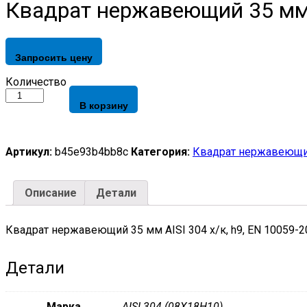
Квадрат нержавеющий 35 мм A
Запросить цену
Квадрат
Количество
нержавеющий
В корзину
35
мм
AISI
304
Артикул:
b45e93b4bb8c
Категория:
Квадрат нержавеющ
х/
к,
h9,
Описание
Детали
EN
10059-
2004
Квадрат нержавеющий 35 мм AISI 304 х/к, h9, EN 10059-2
quantity
Детали
Марка
AISI 304 (08Х18Н10)