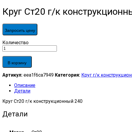
Круг Ст20 г/к конструкционн
Запросить цену
Круг
Количество
Ст20
г/
к
В корзину
конструкционный
240
Артикул:
eea1f6ca7949
Категория:
Круг г/к конструкцио
quantity
Описание
Детали
Круг Ст20 г/к конструкционный 240
Детали