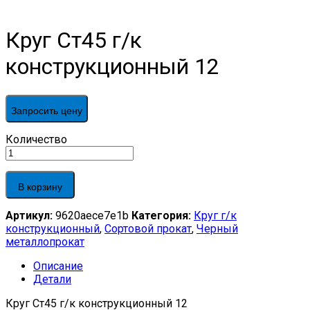
Круг Ст45 г/к
конструкционный 12
Запросить цену
Круг
Количество
Ст45
г/
к
В корзину
конструкционный
12
Артикул:
9620aece7e1b
Категория:
Круг г/к
quantity
конструкционный
,
Сортовой прокат
,
Черный
металлопрокат
Описание
Детали
Круг Ст45 г/к конструкционный 12