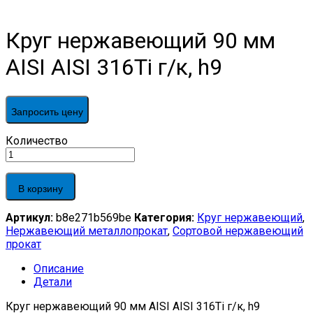
Круг нержавеющий 90 мм
AISI AISI 316Ti г/к, h9
Запросить цену
Круг
Количество
нержавеющий
90
мм
В корзину
AISI
AISI
Артикул:
b8e271b569be
Категория:
Круг нержавеющий
,
316Ti
Нержавеющий металлопрокат
,
Сортовой нержавеющий
г/
прокат
к,
h9
Описание
quantity
Детали
Круг нержавеющий 90 мм AISI AISI 316Ti г/к, h9